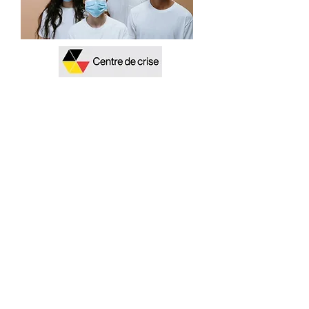
Waar staan we vandaag en wat
zijn de huidge
maatregelen? De belangrijkste
info vindt u hier:
REFERENCES
-
CONTACT
-
GDPR
BUILD WITH JOY BY
ADEB-VBA