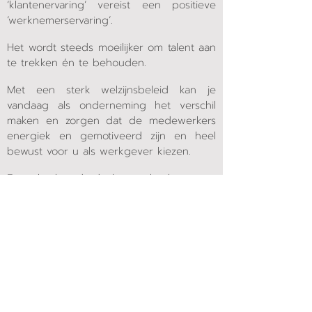
‘klantenervaring’ vereist een positieve
‘werknemerservaring’.
Het wordt steeds moeilijker om talent aan
te trekken én te behouden.
Met een sterk welzijnsbeleid kan je
vandaag als onderneming het verschil
maken en zorgen dat de medewerkers
energiek en gemotiveerd zijn en heel
bewust voor u als werkgever kiezen.
En ook als individu kan je beslissen om
op een gezonde en duurzame manier je
job vol passie te blijven doen.
Om alle leden van
VBA
hierin te steunen,
heeft
VBA
het programma ‘Build with Joy’
gecreëerd, een actieplan met als doel de
mentale veerkracht, de vitaliteit en de
energie op de werkvloer te verhogen.